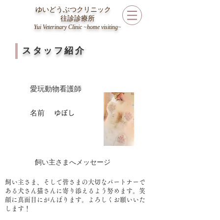
ゆいどうぶつクリニック
​
往診診療所
Yui Veterinary Clinic ~home visiting~
スタッフ紹介
愛玩動物看護師
名前
ゆぼし
飼い主さまへメッセージ
飼い主さま、そして皆さまの大切なパートナーで
ある犬さん猫さんに寄り添えるよう努めます。​笑
顔に真面目にがんばります。よろしくお願いいた
します！